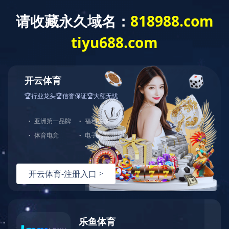
乐动网页版
欢迎光临乐动网页版-乐动（中国） 官网，全国咨询热线：18605375
网站乐动网页版
公司简介
产品展示
工程
>
您现在的位置：
网站乐动网页版
产品展示
乐动网页版-乐动（中