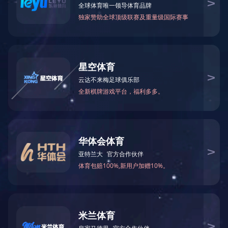
反应釜
国）
船用金属
PRODUCT
产品展示
DISPLAY
主营：压力容器、反应釜、换热器、塔器的设计生产施工与
技术服务为一体的综合性企业
总计7页 [
1
2
3
4
5
6
7
]
微信
手机站