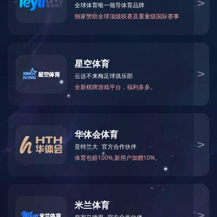
反应釜
国）
船用金属
PRODUCT
化工设备及管道安装
DISPLAY
主营：压力容器、反应釜、换热器、塔器的设计生产施工与
技术服务为一体的综合性企业
总计1页 [
1
]
微信
手机站