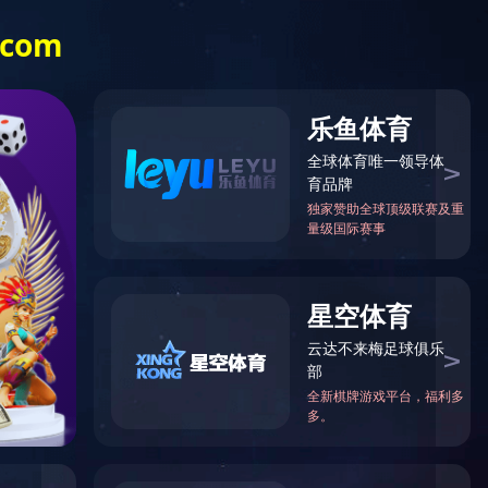
网站乐动网
产品展示
乐动网页版-
页版
乐动（中
国）
乐动网页版-乐
动（中国）