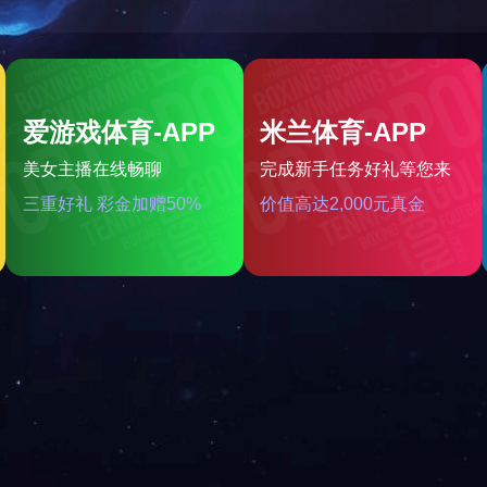
乐动网页版-乐动（中国）
Contact Us
联系人：边经理
手机：18605375526
手机：13863755665
电话：0537-3865111 0537-3863111
网址：easyticketsonline.com
地址：山东省济宁市高新区王因工业园